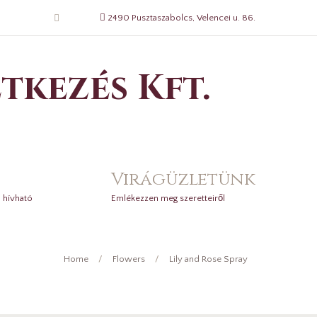
2490 Pusztaszabolcs, Velencei u. 86.
tkezés Kft.
Virágüzletünk
 hívható
Emlékezzen meg szeretteiről
Home
Flowers
Lily and Rose Spray