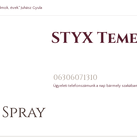
lmok, évek." Juhász Gyula
STYX Teme
06306071310
Ügyeleti telefonszámunk a nap bármely szakában
 Spray