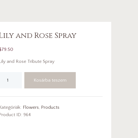
Lily and Rose Spray
$
79.50
Lily and Rose Tribute Spray
Lily
Kosárba teszem
and
Rose
Spray
mennyiség
Kategóriák:
Flowers
,
Products
Product ID:
964