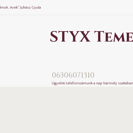
lmok, évek." Juhász Gyula
STYX Teme
06306071310
Ügyeleti telefonszámunk a nap bármely szakában