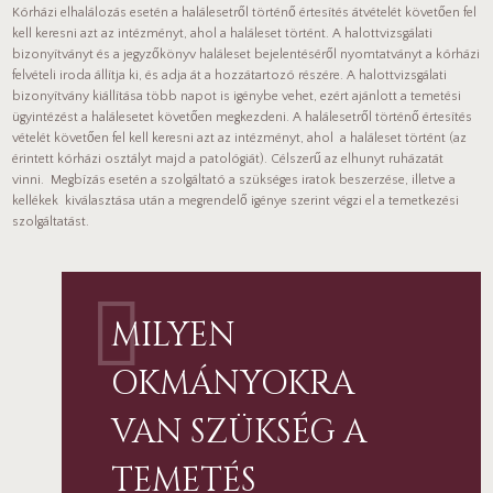
Kórházi elhalálozás esetén a halálesetről történő értesítés átvételét követően fel
kell keresni azt az intézményt, ahol a haláleset történt. A halottvizsgálati
bizonyítványt és a jegyzőkönyv haláleset bejelentéséről nyomtatványt a kórházi
felvételi iroda állítja ki, és adja át a hozzátartozó részére. A halottvizsgálati
bizonyítvány kiállítása több napot is igénybe vehet, ezért ajánlott a temetési
ügyintézést a halálesetet követően megkezdeni. A halálesetről történő értesítés
vételét követően fel kell keresni azt az intézményt, ahol a haláleset történt (az
érintett kórházi osztályt majd a patológiát). Célszerű az elhunyt ruházatát
vinni. Megbízás esetén a szolgáltató a szükséges iratok beszerzése, illetve a
kellékek kiválasztása után a megrendelő igénye szerint végzi el a temetkezési
szolgáltatást.
MILYEN
OKMÁNYOKRA
VAN SZÜKSÉG A
TEMETÉS