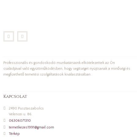
Professzionális és gondoskodó munkatársaink elkötelezettek az Ön
családjával való együttműködésben, hogy segítséget nyújtsanak a minőségi és
megfizethető temetési szolgáltatások kiválasztásában .
Kapcsolat
2490 Pusztaszabolcs
Velencei u. 86.
06306071310
temetkezes1991@gmail.com
Térkép