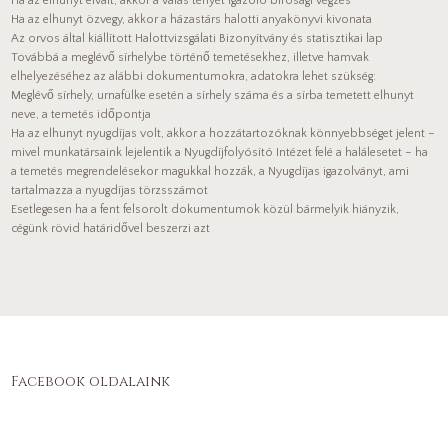
Ha az elhunyt elvált, akkor a válás tényét igazoló bírósági végzés
Ha az elhunyt özvegy, akkor a házastárs halotti anyakönyvi kivonata
Az orvos által kiállított Halottvizsgálati Bizonyítvány és statisztikai lap
Továbbá a meglévő sírhelybe történő temetésekhez, illetve hamvak
elhelyezéséhez az alábbi dokumentumokra, adatokra lehet szükség:
Meglévő sírhely, urnafülke esetén a sírhely száma és a sírba temetett elhunyt
neve, a temetés időpontja
Ha az elhunyt nyugdíjas volt, akkor a hozzátartozóknak könnyebbséget jelent –
mivel munkatársaink lejelentik a Nyugdíjfolyósító Intézet felé a halálesetet – ha
a temetés megrendelésekor magukkal hozzák, a Nyugdíjas igazolványt, ami
tartalmazza a nyugdíjas törzsszámot
Esetlegesen ha a fent felsorolt dokumentumok közül bármelyik hiányzik,
cégünk rövid határidővel beszerzi azt
Facebook oldalaink