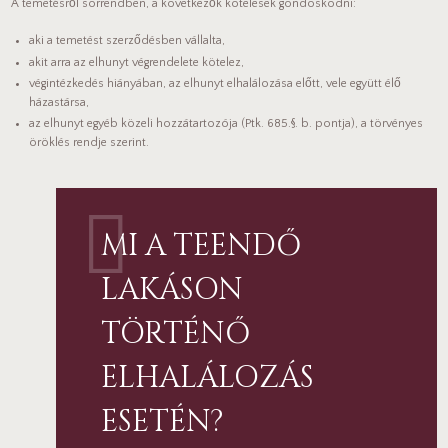
A temetésről sorrendben, a következők kötelesek gondoskodni:
aki a temetést szerződésben vállalta,
akit arra az elhunyt végrendelete kötelez,
végintézkedés hiányában, az elhunyt elhalálozása előtt, vele együtt élő
házastársa,
az elhunyt egyéb közeli hozzátartozója (Ptk. 685.§. b. pontja), a törvényes
öröklés rendje szerint.
MI A TEENDŐ
LAKÁSON
TÖRTÉNŐ
ELHALÁLOZÁS
ESETÉN?