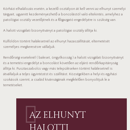
Kórházi elhalálozás esetén, a kezelő osztályon át kell venni az elhunyt személyi
tárgyait, ugyanitt kezdeményezhető a boncolástól való eltekintés, amelyhez a
patológiai osztály vezetőjének és a főigazgató engedélyére is szükség van.
A halott vizsgálati bizonyítványt a patológiai osztály állítja ki.
Külföldön történt halálesetnél az elhunyt hazaszállítását, eltemetését
személyes megkeresésre vállaljuk.
Rendőrségi eseteknél ( baleset, öngyilkosság ) a halott vizsgálati bizonyítványt
és a temetési engedélyt a boncolást követően az eljáró rendőrkapitányság
állítja ki. Pusztaszabolcs vagy más településeken történt halálesetnél is
átvállaljuk a teljes ügyintézést és szállítást. Községekben a helyi és egyházi
szokások szerint, a család kívánságának megfelelően bonyolítjuk le a
temetéseket.
AZ ELHUNYT
HALOTTI