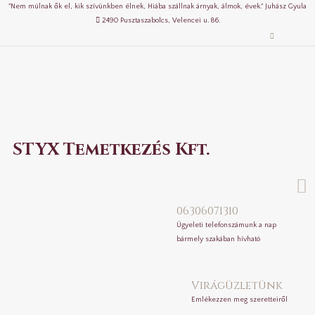
"Nem múlnak ők el, kik szívünkben élnek, Hiába szállnak árnyak, álmok, évek." Juhász Gyula
2490 Pusztaszabolcs, Velencei u. 86.
STYX Temetkezés Kft.
06306071310
Ügyeleti telefonszámunk a nap
bármely szakában hívható
Virágüzletünk
Emlékezzen meg szeretteiről