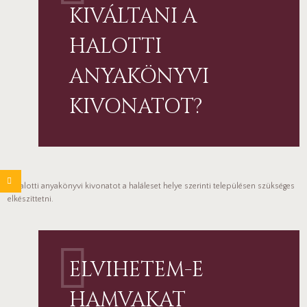
KIVÁLTANI A
HALOTTI
ANYAKÖNYVI
KIVONATOT?
A halotti anyakönyvi kivonatot a haláleset helye szerinti településen szükséges
elkészíttetni.
ELVIHETEM-E
HAMVAKAT