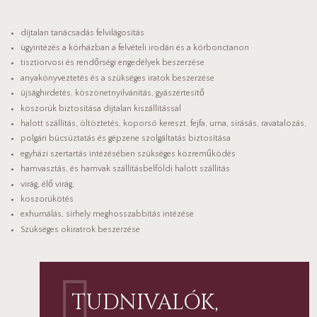
díjtalan tanácsadás felvilágosítás
ügyintézés a kórházban a felvételi irodán és a kórbonctanon
tisztiorvosi és rendőrségi engedélyek beszerzése
anyakönyveztetés és a szükséges iratok beszerzése
újsághirdetés, köszönetnyilvánítás, gyászértesítő
koszorúk biztosítása díjtalan kiszállítással
halott szállítás, öltöztetés, koporsó kereszt, fejfa, urna, sírásás, ravatalozás,
polgári búcsúztatás és gépzene szolgáltatás biztosítása
egyházi szertartás intézésében szükséges közreműködés
hamvasztás, és hamvak szállításbelföldi halott szállítás
virág, élő virág,
koszorúkötés
exhumálás, sírhely meghosszabbítás intézése
Szükséges okiratrok beszerzése
TUDNIVALÓK,