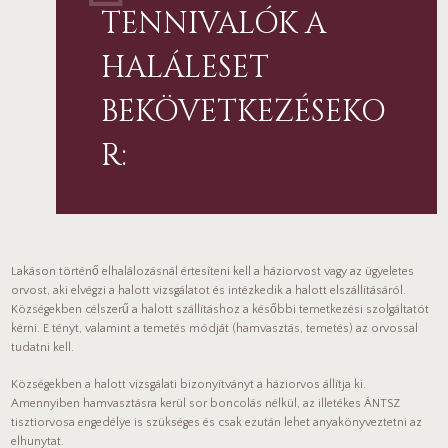
TENNIVALÓK A
HALÁLESET
BEKÖVETKEZÉSEKO
R:
Lakáson történő elhalálozásnál értesíteni kell a háziorvost vagy az ügyeletes
orvost, aki elvégzi a halott vizsgálatot és intézkedik a halott elszállításáról.
Községekben célszerű a halott szállításhoz a későbbi temetkezési szolgáltatót
kérni. E tényt, valamint a temetés módját (hamvasztás, temetés) az orvossal
tudatni kell.
Községekben a halott vizsgálati bizonyítványt a háziorvos állítja ki.
Amennyiben hamvasztásra kerül sor boncolás nélkül, az illetékes ÁNTSZ
tisztiorvosa engedélye is szükséges és csak ezután lehet anyakönyveztetni az
elhunytat.