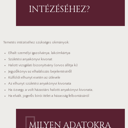
INTÉZÉSÉHEZ?
Temetés intézéséhez szükséges okmányok:
Elhalt személyi igazolványa, lakcímkártya
Születési anyakönyvi kivonat
Halott vizsgálati bizonyítvány (orvos állítja ki)
Jegyzőkönyv az elhalálozás bejelentéséről
Külföldi elhunyt esetén az útlevele
Az elhunyt születési anyakönyvi kivonata
Ha özvegy, a volt házastárs halotti anyakönyvi kivonata,
Ha elvált, jogerős bírói ítélet a házasság felbontásáról
MILYEN ADATOKRA