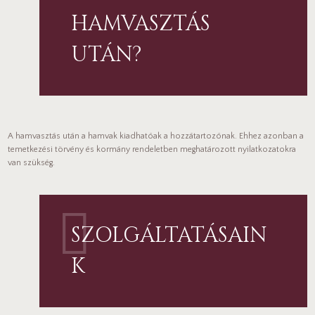
HAMVASZTÁS
UTÁN?
A hamvasztás után a hamvak kiadhatóak a hozzátartozónak. Ehhez azonban a
temetkezési törvény és kormány rendeletben meghatározott nyilatkozatokra
van szükség.
SZOLGÁLTATÁSAIN
K