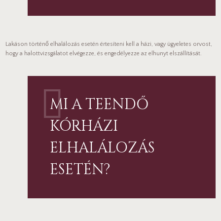
Lakáson történő elhalálozás esetén értesíteni kell a házi, vagy ügyeletes orvost,
hogy a halottvizsgálatot elvégezze, és engedélyezze az elhunyt elszállítását.
MI A TEENDŐ
KÓRHÁZI
ELHALÁLOZÁS
ESETÉN?