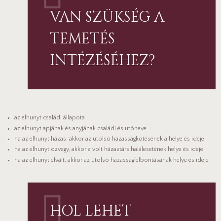
VAN SZÜKSÉG A
TEMETÉS
INTÉZÉSÉHEZ?
az elhunyt családi állapota
az elhunyt apjának és anyjának családi és utóneve
ha az elhunyt házas, akkor az utolsó házasságkötésének a helye és ideje
ha az elhunyt özvegy, akkor a volt házastárs halálesetének helye és ideje
ha az elhunyt elvált, akkor az utolsó házasságfelbontásának helye és ideje
HOL LEHET