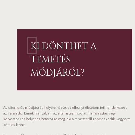
KI DÖNTHET A
TEMETÉS
MÓDJÁRÓL?
Az eltemetés módjára és helyére nézve, az elhunyt életében tett rendelkezése
az irányadó. Ennek hiányában, az eltemetés módját (hamvasztás vagy
koporsós) és helyét az határozza meg, aki a temetésről gondoskodik, vagy arra
köteles lenne.