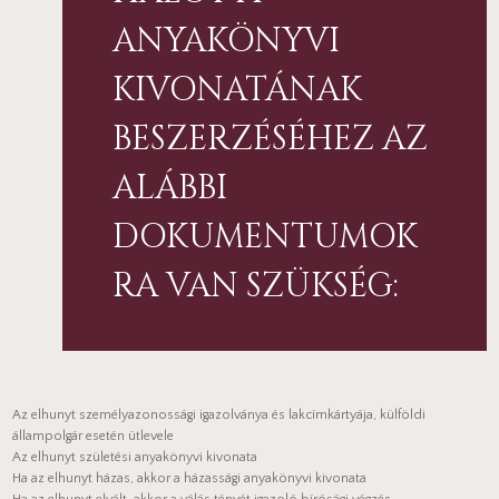
ANYAKÖNYVI
KIVONATÁNAK
BESZERZÉSÉHEZ AZ
ALÁBBI
DOKUMENTUMOK
RA VAN SZÜKSÉG:
Az elhunyt személyazonossági igazolványa és lakcímkártyája, külföldi
állampolgár esetén útlevele
Az elhunyt születési anyakönyvi kivonata
Ha az elhunyt házas, akkor a házassági anyakönyvi kivonata