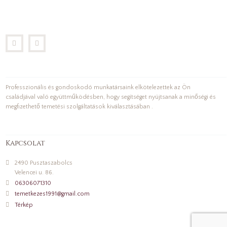
Professzionális és gondoskodó munkatársaink elkötelezettek az Ön
családjával való együttműködésben, hogy segítséget nyújtsanak a minőségi és
megfizethető temetési szolgáltatások kiválasztásában .
Kapcsolat
2490 Pusztaszabolcs
Velencei u. 86.
06306071310
temetkezes1991@gmail.com
Térkép