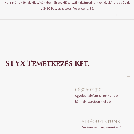
"Nem múlnak ők el, kik szívünkben élnek, Hiába szállnak árnyak, álmok, évek." Juhász Gyula
2490 Pusztaszabolcs, Velencei u. 86.
STYX Temetkezés Kft.
06306071310
Ügyeleti telefonszámunk a nap
bármely szakában hívható
Virágüzletünk
Emlékezzen meg szeretteiről