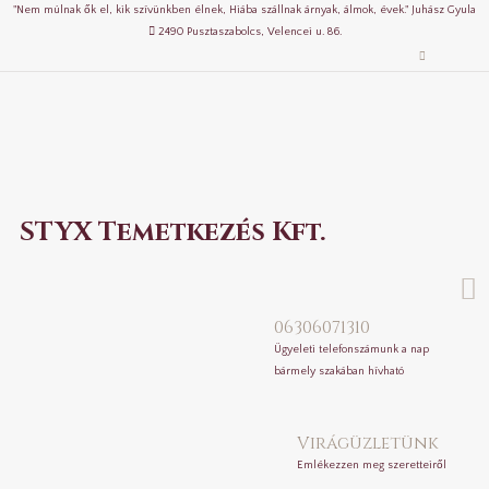
"Nem múlnak ők el, kik szívünkben élnek, Hiába szállnak árnyak, álmok, évek." Juhász Gyula
2490 Pusztaszabolcs, Velencei u. 86.
STYX Temetkezés Kft.
06306071310
Ügyeleti telefonszámunk a nap
bármely szakában hívható
Virágüzletünk
Emlékezzen meg szeretteiről