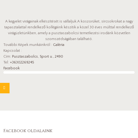
A kegyelet virágainak elkészítését is vállaljuk.A koszorúket, sírcsokrokat a nagy
tapasztalattal rendelkező kollégáink készítik a közel 30 éves múlttal rendelkező
virágüzletünkben, amely a pusztaszabolcsi temetkezési irodánk közvetlen
szomszédságában található.
További Képek munkáinkról :
Galéria
Kapcsolat :
Cím:
Pusztaszabolcs, Sport u., 2490
Tel:
+36302269245
Facebook
Facebook oldalaink