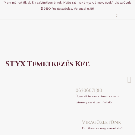
"Nem múlnak ők el, kik szívünkben élnek, Hiába szállnak árnyak, álmok, évek." Juhász Gyula
2490 Pusztaszabolcs, Velencei u. 86.
STYX Temetkezés Kft.
06306071310
Ügyeleti telefonszámunk a nap
bármely szakában hívható
Virágüzletünk
Emlékezzen meg szeretteiről