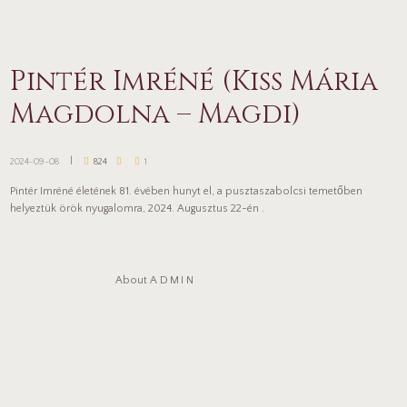
Pintér Imréné (Kiss Mária
Magdolna – Magdi)
2024-09-08
824
1
Pintér Imréné életének 81. évében hunyt el, a pusztaszabolcsi temetőben
helyeztük örök nyugalomra, 2024. Augusztus 22-én .
About
ADMIN