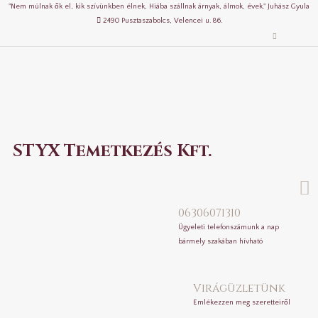
"Nem múlnak ők el, kik szívünkben élnek, Hiába szállnak árnyak, álmok, évek." Juhász Gyula
2490 Pusztaszabolcs, Velencei u. 86.
STYX Temetkezés Kft.
06306071310
Ügyeleti telefonszámunk a nap
bármely szakában hívható
Virágüzletünk
Emlékezzen meg szeretteiről